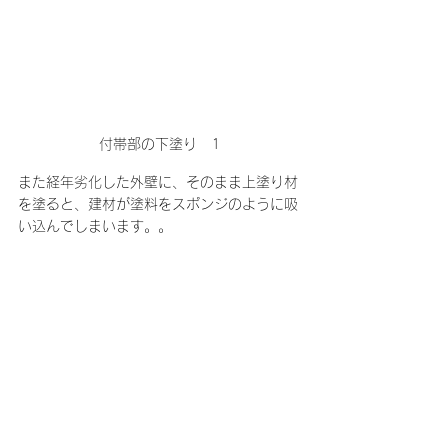
付帯部の下塗り　1
また経年劣化した外壁に、そのまま上塗り材
を塗ると、建材が塗料をスポンジのように吸
い込んでしまいます。。
下塗り材を使うことで、外壁に塗膜が吸い込
まれるのを防ぎ、色ムラのない仕上がりにな
ります♪