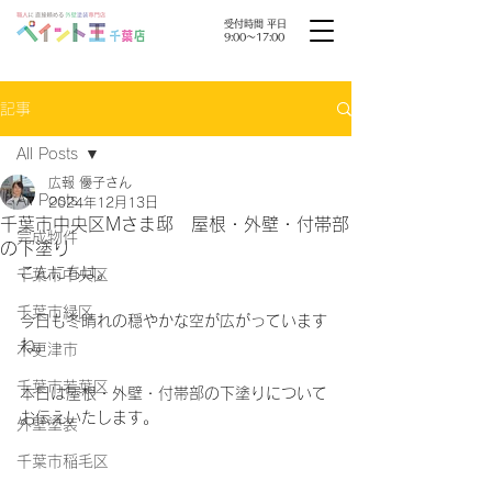
受付時間 平日
9:00〜17:00
記事
All Posts
広報 優子さん
All Posts
2024年12月13日
千葉市中央区Mさま邸 屋根・外壁・付帯部
完成物件
の下塗り
こんにちは。
千葉市中央区
千葉市緑区
今日も冬晴れの穏やかな空が広がっています
ね。
木更津市
千葉市若葉区
本日は屋根・外壁・付帯部の下塗りについて
お伝えいたします。
外壁塗装
千葉市稲毛区