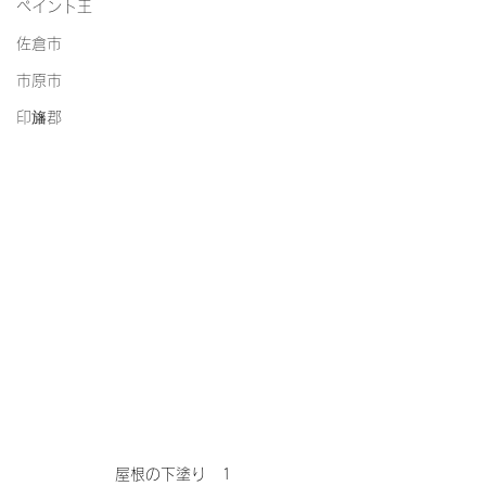
ペイント王
佐倉市
市原市
印旛郡
屋根の下塗り　1