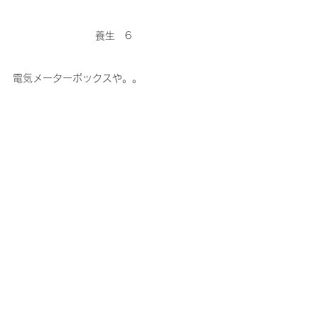
養生　6
電気メーターボックスや。。