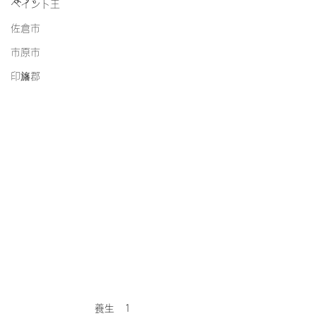
ペイント王
佐倉市
市原市
印旛郡
養生　1