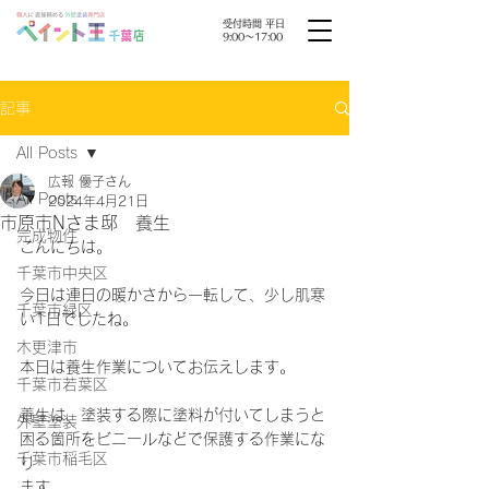
受付時間 平日
9:00〜17:00
記事
All Posts
広報 優子さん
All Posts
2024年4月21日
市原市Nさま邸 養生
完成物件
こんにちは。
千葉市中央区
今日は連日の暖かさから一転して、少し肌寒
千葉市緑区
い1日でしたね。
木更津市
本日は養生作業についてお伝えします。
千葉市若葉区
養生は、塗装する際に塗料が付いてしまうと
外壁塗装
困る箇所をビニールなどで保護する作業にな
千葉市稲毛区
り
ます。