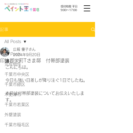
受付時間 平日
9:00〜17:00
記事
All Posts
広報 優子さん
All Posts
2024年9月20日
印旛郡栄町Tさま邸 付帯部塗装
完成物件
こんにちは。
千葉市中央区
今日も強い日差しが降り注ぐ1日でしたね。
千葉市緑区
本日は付帯部塗装についてお伝えいたしま
木更津市
す。
千葉市若葉区
外壁塗装
千葉市稲毛区