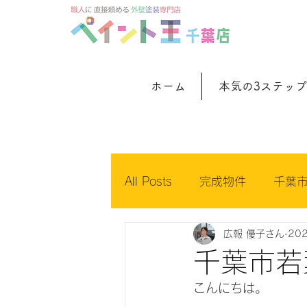
ホーム
本気の3ステップ
All Posts
完成物件
千葉
広報 優子さん
20
千葉市稲毛区
ペイント
千葉市若
こんにちは。