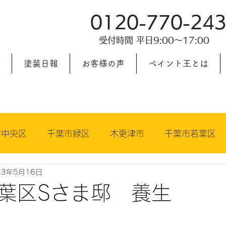
0120-770-24
受付時間 平日9:00〜17:00
塗装日報
お客様の声
ペイント王とは
市中央区
千葉市緑区
木更津市
千葉市若葉区
23年5月16日
王
佐倉市
市原市
印旛郡
葉区Sさま邸 養生