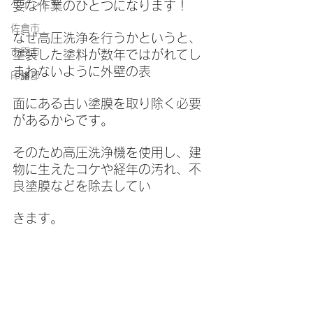
ペイント王
要な作業のひとつになります！
佐倉市
なぜ高圧洗浄を行うかというと、
市原市
塗装した塗料が数年ではがれてし
まわないように外壁の表
印旛郡
面にある古い塗膜を取り除く必要
があるからです。
そのため高圧洗浄機を使用し、建
物に生えたコケや経年の汚れ、不
良塗膜などを除去してい
きます。