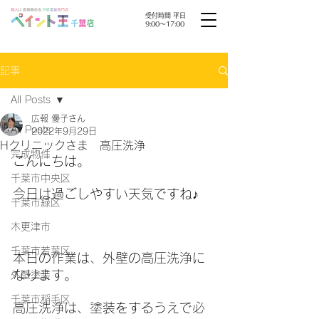
受付時間 平日
9:00〜17:00
記事
All Posts
広報 優子さん
All Posts
2022年9月29日
Hクリニックさま 高圧洗浄
完成物件
こんにちは。
千葉市中央区
今日は過ごしやすい天気ですね♪
千葉市緑区
木更津市
千葉市若葉区
本日の作業は、外壁の高圧洗浄に
なります。
外壁塗装
千葉市稲毛区
高圧洗浄は、塗装をするうえで必