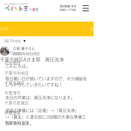
受付時間 平日
9:00〜17:00
記事
All Posts
広報 優子さん
All Posts
2023年8月28日
千葉市緑区Aさま邸 高圧洗浄
完成物件
こんにちは。
千葉市中央区
毎日暑い日が続いていますので、水分補給を
千葉市緑区
しっかりしていきたいですね！
木更津市
本日の作業は、高圧洗浄になります。
千葉市若葉区
塗装の準備には「足場」→「高圧洗浄」
外壁塗装
→「養生」と塗る前に3段階の大事な準備工
千葉市稲毛区
程があります。