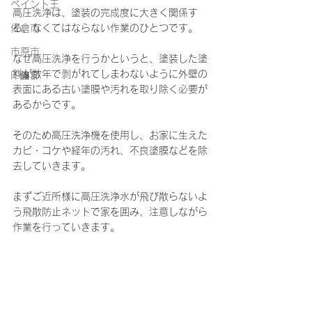
ペイント王
高圧洗浄は、塗装の完成度に大きく関係す
佐倉市
る、なくてはならない作業のひとつです。
市原市
なぜ高圧洗浄を行うかというと、塗装した塗
料が数年で剥がれてしまわないように外壁の
印旛郡
表面にある古い塗膜や汚れを取り除く必要が
あるからです。
そのため高圧洗浄機を使用し、お家に生えた
カビ・コケや経年の汚れ、不良塗膜などを除
去していきます。
まずご近所様に高圧洗浄水が飛び散らないよ
う飛散防止ネットで家を囲み、注意しながら
作業を行っていきます。