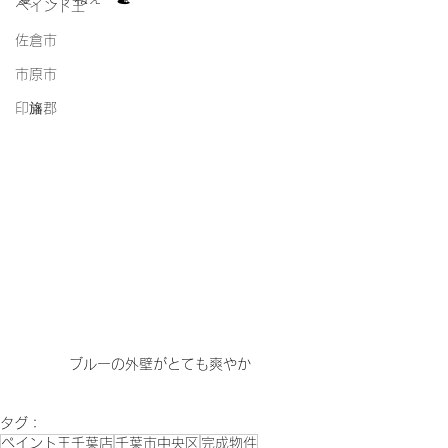
ペイント王
佐倉市
市原市
印旛郡
ブルーの外壁がとても爽やか
タグ：
ペイント王千葉店
千葉市中央区
完成物件