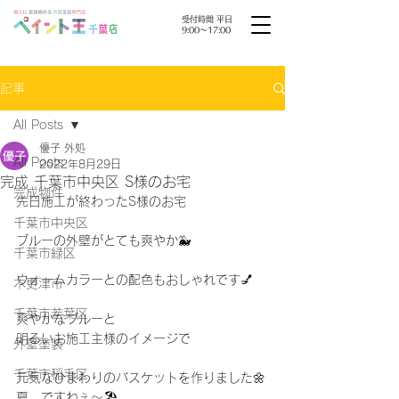
受付時間 平日
9:00〜17:00
記事
All Posts
優子 外処
All Posts
2022年8月29日
完成 千葉市中央区 S様のお宅
完成物件
先日施工が終わったS様のお宅
千葉市中央区
ブルーの外壁がとても爽やか🐳
千葉市緑区
ウォームカラーとの配色もおしゃれです💅
木更津市
千葉市若葉区
爽やかなブルーと
明るいお施工主様のイメージで
外壁塗装
千葉市稲毛区
元気なひまわりのバスケットを作りました🌼⁡
夏、ですねぇ〜🏖