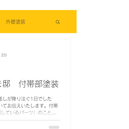
外壁塗装
 2分
ま邸 付帯部塗装
差しが降り注ぐ1日でした
いてお伝えいたします。付帯
属しているパーツ」のことで
は、雨水や風の侵入を防ぐ役