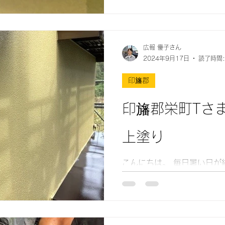
割を持っている「破風
広報 優子さん
2024年9月17日
読了時間:
印旛郡
印旛郡栄町Tさ
上塗り
こんにちは。 毎日暑い日が続いていますので、水分補給
をしっかりしていきたいです
りについてお伝えいたしま
塗りになっています。 下塗り、中塗り、上塗りがあり、
こちらの画像は上塗りになり
は、塗装の仕上