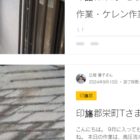
作業・ケレン作
り
こんにちは。 毎日暑い日が続いていますので、水分補給
をしっかりしていきたいですね！ 屋根の鉄部
に行う大事な工程のひとつ
えします。 ケレンとは、旧塗膜の除去やサビの除去など
広報 優子さん
の工事のことを言います。 
2024年9月10日
読了時間:
りますが、何年
印旛郡
印旛郡栄町Tさ
こんにちは。 9月に入っても厳しい暑さが続いています
ね。 本日の作業は、高圧洗浄になります。 塗装の準備に