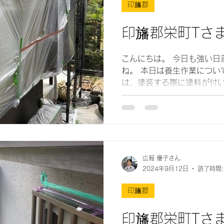
印旛郡
印旛郡栄町Tさ
こんにちは。 今日も強い日差しが降り注ぐ1日でした
ね。 本日は養生作業についてお伝えいたします。 養生
は、塗装する際に塗料が付
ールなどで保護する作業に
広報 優子さん
2024年9月12日
読了時間:
印旛郡
印旛郡栄町Tさ