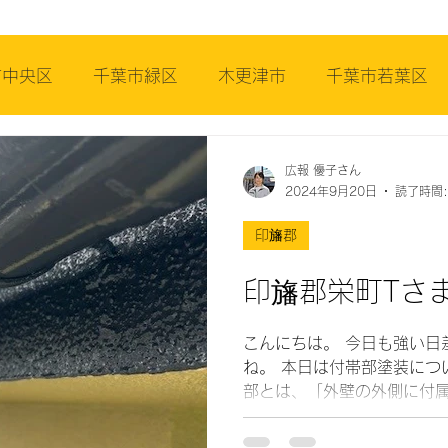
市中央区
千葉市緑区
木更津市
千葉市若葉区
王
佐倉市
市原市
印旛郡
広報 優子さん
2024年9月20日
読了時間:
印旛郡
印旛郡栄町Tさ
こんにちは。 今日も強い日
ね。 本日は付帯部塗装につ
部とは、「外壁の外側に付
す。 雨どい・雨戸・換気口・軒天・破風板・シャッター
ボックスなどです。 こちら