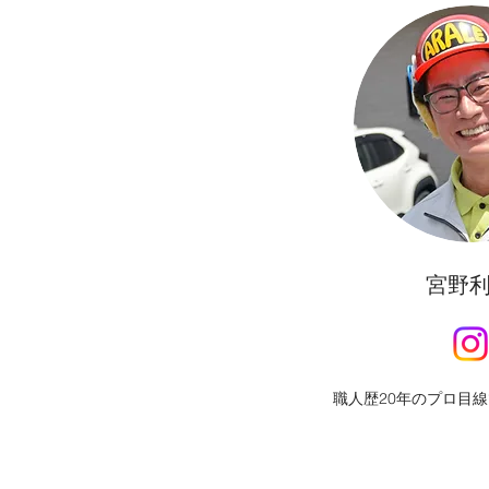
​宮野
職人歴20年のプロ目