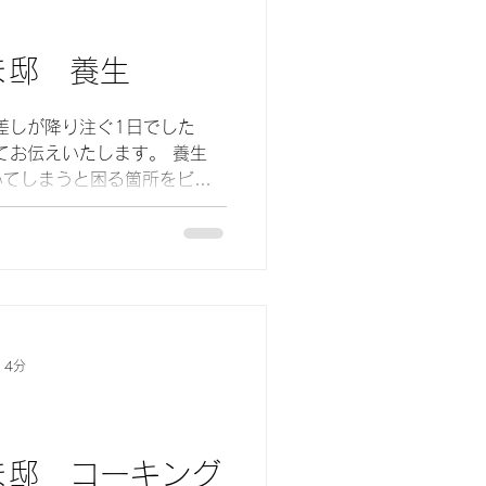
ま邸 養生
いてしまうと困る箇所をビニ
なります。
 4分
ま邸 コーキング