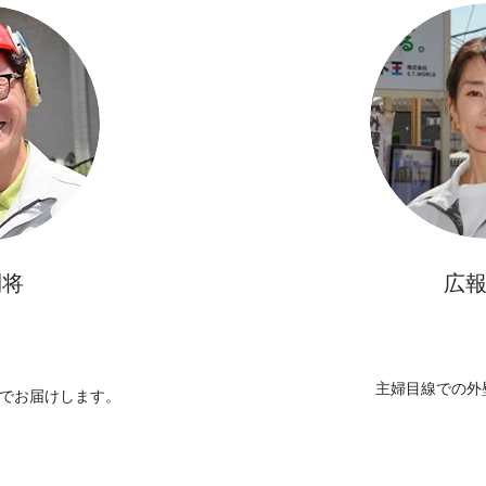
利将
広報
主婦目線での外
線でお届けします。