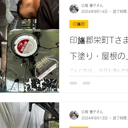
広報 優子さん
2024年9月14日
読了時間:
印旛郡
印旛郡栄町Tさ
下塗り・屋根の
こんにちは。 今日も澄んだ青空が広がり、蒸し暑い1日
でしたね。 本日は外壁塗装
についてお伝えします。外壁
壁塗装は、最低でも3回塗り
中塗り、上塗りがあり、写
初に行う工程の
広報 優子さん
2024年9月13日
読了時間: