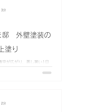
 3分
ま邸 外壁塗装の
上塗り
の下塗りと屋根塗装の上塗り
塗装の作業になります。 外
になっています。 下塗り、
真は塗装工事の塗り作業で最
 2分